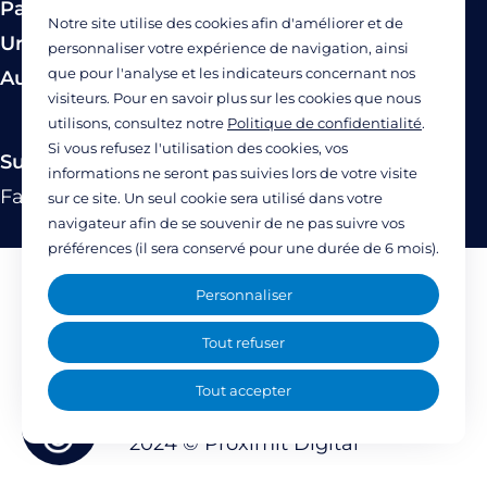
Paiement
Notre site utilise des cookies afin d'améliorer et de
Urgence
personnaliser votre expérience de navigation, ainsi
que pour l'analyse et les indicateurs concernant nos
Autres modes de prise en charge
visiteurs. Pour en savoir plus sur les cookies que nous
utilisons, consultez notre
Politique de confidentialité
.
Si vous refusez l'utilisation des cookies, vos
Suivez-nous
informations ne seront pas suivies lors de votre visite
Facebook
Twitter
Linkedin
YouTube
Instagram
sur ce site. Un seul cookie sera utilisé dans votre
navigateur afin de se souvenir de ne pas suivre vos
préférences (il sera conservé pour une durée de 6 mois).
Mentions légales
Personnaliser
Politique de confidentialité
Tout refuser
Accessibilité : partiellement accessible
Tout accepter
(77%)
2024 ©
Proximit Digital