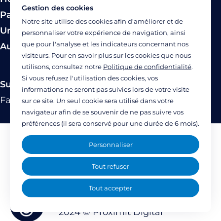
Gestion des cookies
Paiement
Notre site utilise des cookies afin d'améliorer et de
Urgence
personnaliser votre expérience de navigation, ainsi
que pour l'analyse et les indicateurs concernant nos
Autres modes de prise en charge
visiteurs. Pour en savoir plus sur les cookies que nous
utilisons, consultez notre
Politique de confidentialité
.
Si vous refusez l'utilisation des cookies, vos
Suivez-nous
informations ne seront pas suivies lors de votre visite
Facebook
Twitter
Linkedin
YouTube
Instagram
sur ce site. Un seul cookie sera utilisé dans votre
navigateur afin de se souvenir de ne pas suivre vos
préférences (il sera conservé pour une durée de 6 mois).
Mentions légales
Personnaliser
Politique de confidentialité
Tout refuser
Accessibilité : partiellement accessible
Tout accepter
(77%)
2024 ©
Proximit Digital