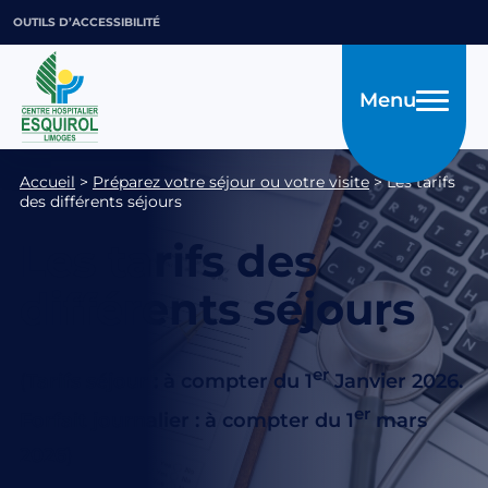
OUTILS D’ACCESSIBILITÉ
Menu
Accueil
>
Préparez votre séjour ou votre visite
>
Les tarifs
des différents séjours
Les tarifs des
différents séjours
er
(
Tarifs séjour : à compter du 1
Janvier 2026.
er
Forfait journalier : à compter du 1
mars
2026
)