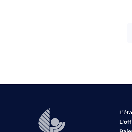
L’ét
L'of
Pai