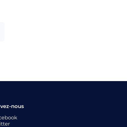
ivez-nous
cebook
tter