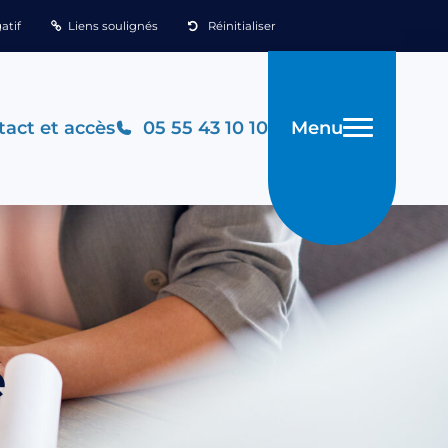
atif
Liens soulignés
Réinitialiser
Menu
act et accès
05 55 43 10 10
é