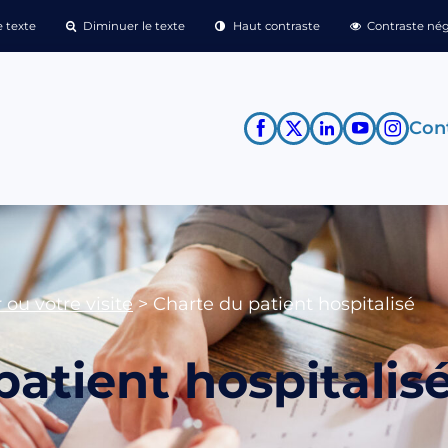
 texte
Diminuer le texte
Haut contraste
Contraste nég
Cont
 ou votre visite
>
Charte du patient hospitalisé
patient hospitalis