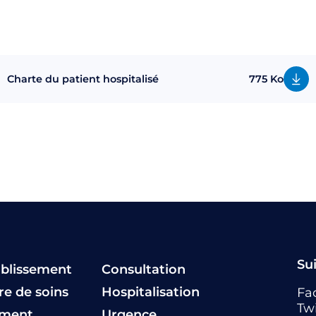
Charte du patient hospitalisé
775 Ko
Su
ablissement
Consultation
fre de soins
Hospitalisation
Fa
Twi
ement
Urgence