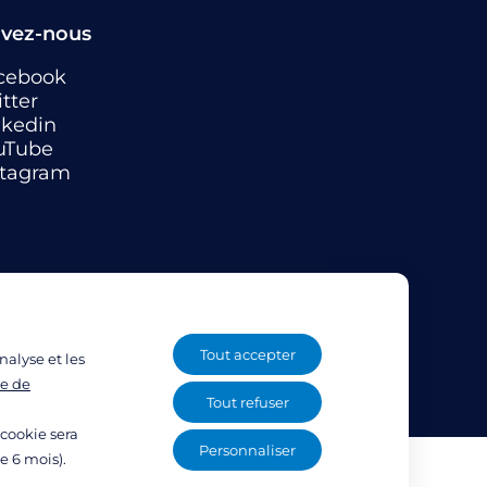
ivez-nous
cebook
tter
nkedin
uTube
stagram
Tout accepter
nalyse et les
ue de
Tout refuser
 cookie sera
Personnaliser
e 6 mois).