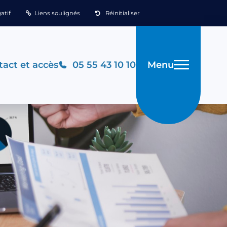
atif
Liens soulignés
Réinitialiser
Menu
act et accès
05 55 43 10 10