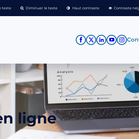
 texte
Diminuer le texte
Haut contraste
Contraste nég
Cont
n ligne