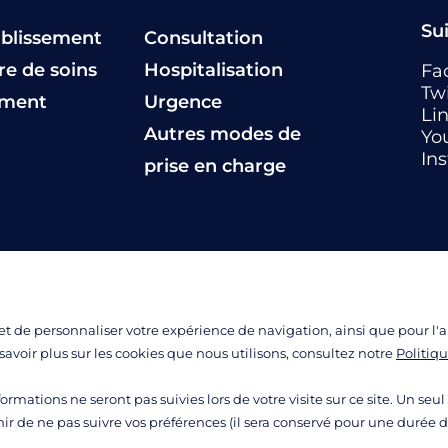
Su
ablissement
Consultation
fre de soins
Hospitalisation
Fa
Twi
ement
Urgence
Li
Autres modes de
Yo
In
prise en charge
 et de personnaliser votre expérience de navigation, ainsi que pour l'a
savoir plus sur les cookies que nous utilisons, consultez notre
Politiq
nformations ne seront pas suivies lors de votre visite sur ce site. Un seul
nir de ne pas suivre vos préférences (il sera conservé pour une durée d