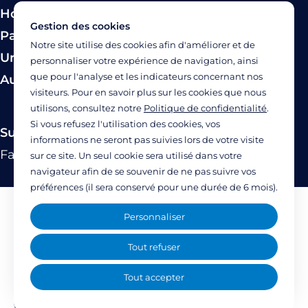
Hospitalisation
Gestion des cookies
Paiement
Notre site utilise des cookies afin d'améliorer et de
Urgence
personnaliser votre expérience de navigation, ainsi
que pour l'analyse et les indicateurs concernant nos
Autres modes de prise en charge
visiteurs. Pour en savoir plus sur les cookies que nous
utilisons, consultez notre
Politique de confidentialité
.
Si vous refusez l'utilisation des cookies, vos
Suivez-nous
informations ne seront pas suivies lors de votre visite
Facebook
Twitter
Linkedin
YouTube
Instagram
sur ce site. Un seul cookie sera utilisé dans votre
navigateur afin de se souvenir de ne pas suivre vos
préférences (il sera conservé pour une durée de 6 mois).
Mentions légales
Personnaliser
Politique de confidentialité
Tout refuser
Accessibilité : partiellement accessible
Tout accepter
(77%)