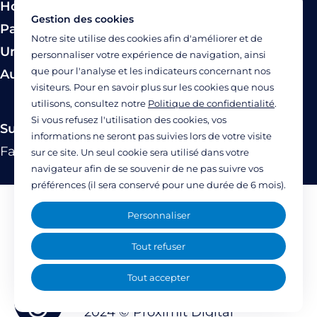
Hospitalisation
Gestion des cookies
Paiement
Notre site utilise des cookies afin d'améliorer et de
Urgence
personnaliser votre expérience de navigation, ainsi
que pour l'analyse et les indicateurs concernant nos
Autres modes de prise en charge
visiteurs. Pour en savoir plus sur les cookies que nous
utilisons, consultez notre
Politique de confidentialité
.
Si vous refusez l'utilisation des cookies, vos
Suivez-nous
informations ne seront pas suivies lors de votre visite
Facebook
Twitter
Linkedin
YouTube
Instagram
sur ce site. Un seul cookie sera utilisé dans votre
navigateur afin de se souvenir de ne pas suivre vos
préférences (il sera conservé pour une durée de 6 mois).
Mentions légales
Personnaliser
Politique de confidentialité
Tout refuser
Accessibilité : partiellement accessible
Tout accepter
(77%)
2024 ©
Proximit Digital