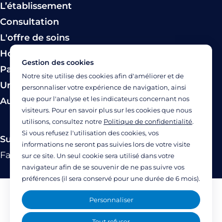
L’établissement
Consultation
L'offre de soins
Hospitalisation
Gestion des cookies
Paiement
Notre site utilise des cookies afin d'améliorer et de
Urgence
personnaliser votre expérience de navigation, ainsi
que pour l'analyse et les indicateurs concernant nos
Autres modes de prise en charge
visiteurs. Pour en savoir plus sur les cookies que nous
utilisons, consultez notre
Politique de confidentialité
.
Si vous refusez l'utilisation des cookies, vos
Suivez-nous
informations ne seront pas suivies lors de votre visite
Facebook
Twitter
Linkedin
YouTube
Instagram
sur ce site. Un seul cookie sera utilisé dans votre
navigateur afin de se souvenir de ne pas suivre vos
préférences (il sera conservé pour une durée de 6 mois).
Mentions légales
Personnaliser
Politique de confidentialité
Tout refuser