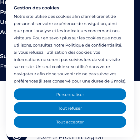
Hospitalisation
Gestion des cookies
Paiement
Notre site utilise des cookies afin d'améliorer et de
Urgence
personnaliser votre expérience de navigation, ainsi
que pour l'analyse et les indicateurs concernant nos
Autres modes de prise en charge
visiteurs. Pour en savoir plus sur les cookies que nous
utilisons, consultez notre
Politique de confidentialité
.
Si vous refusez l'utilisation des cookies, vos
Suivez-nous
informations ne seront pas suivies lors de votre visite
Facebook
Twitter
Linkedin
YouTube
Instagram
sur ce site. Un seul cookie sera utilisé dans votre
navigateur afin de se souvenir de ne pas suivre vos
préférences (il sera conservé pour une durée de 6 mois).
Mentions légales
Personnaliser
Politique de confidentialité
Tout refuser
Accessibilité : partiellement accessible
Tout accepter
(77%)
2024 ©
Proximit Digital