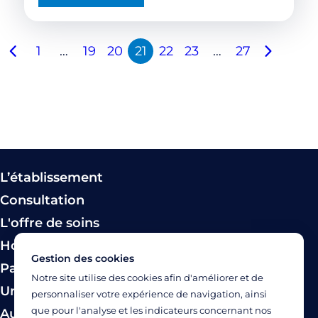
1
…
19
20
21
22
23
…
27
L’établissement
Consultation
L'offre de soins
Hospitalisation
Gestion des cookies
Paiement
Notre site utilise des cookies afin d'améliorer et de
Urgence
personnaliser votre expérience de navigation, ainsi
que pour l'analyse et les indicateurs concernant nos
Autres modes de prise en charge