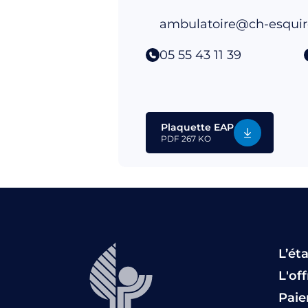
ambulatoire@ch-esquiro
05 55 43 11 39
Plaquette EAP
PDF
267 KO
L’ét
L'of
Pai