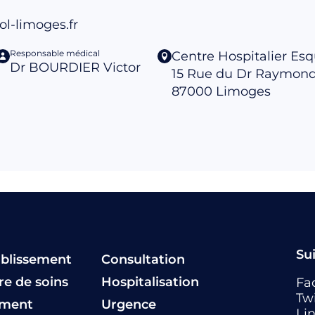
l-limoges.fr
Responsable médical
Centre Hospitalier Esq
Dr BOURDIER Victor
15 Rue du Dr Raymon
87000
Limoges
Su
ablissement
Consultation
fre de soins
Hospitalisation
Fa
Twi
ement
Urgence
Li