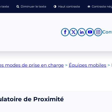
 texte
Diminuer le texte
Haut contraste
Contraste nég
Cont
es modes de prise en charge
>
Équipes mobiles
>
latoire de Proximité