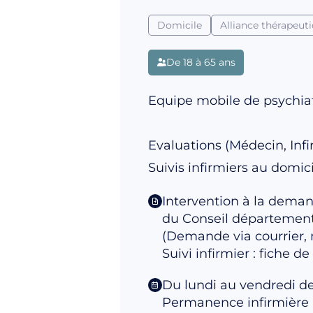
Domicile
Alliance thérapeut
De 18 à 65 ans
Equipe mobile de psychiat
Evaluations (Médecin, Infir
Suivis infirmiers au domicil
Intervention à la deman
du Conseil départementa
(Demande via courrier, ma
Suivi infirmier : fiche d
Du lundi au vendredi d
Permanence infirmière l