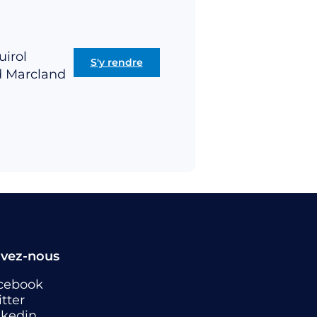
uirol
S'y rendre
d Marcland
ivez-nous
cebook
tter
nkedin