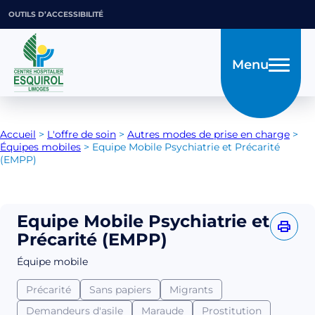
OUTILS D’ACCESSIBILITÉ
Menu
Accueil
>
L'offre de soin
>
Autres modes de prise en charge
>
Équipes mobiles
>
Equipe Mobile Psychiatrie et Précarité
(EMPP)
Equipe Mobile Psychiatrie et
Précarité (EMPP)
Équipe mobile
Précarité
Sans papiers
Migrants
Demandeurs d'asile
Maraude
Prostitution