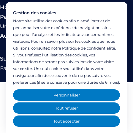
Hospitalisation
Gestion des cookies
Paiement
Notre site utilise des cookies afin d'améliorer et de
Urgence
personnaliser votre expérience de navigation, ainsi
que pour l'analyse et les indicateurs concernant nos
Autres modes de prise en charge
visiteurs. Pour en savoir plus sur les cookies que nous
utilisons, consultez notre
Politique de confidentialité
.
Si vous refusez l'utilisation des cookies, vos
Suivez-nous
informations ne seront pas suivies lors de votre visite
Facebook
Twitter
Linkedin
YouTube
Instagram
sur ce site. Un seul cookie sera utilisé dans votre
navigateur afin de se souvenir de ne pas suivre vos
préférences (il sera conservé pour une durée de 6 mois).
Mentions légales
Personnaliser
Politique de confidentialité
Tout refuser
Accessibilité : partiellement accessible
Tout accepter
(77%)