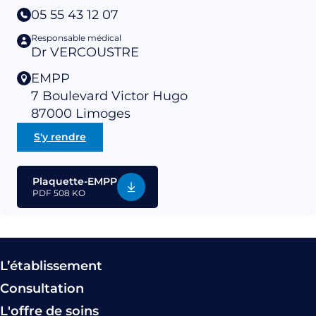
05 55 43 12 07
Responsable médical
Dr VERCOUSTRE
EMPP
7 Boulevard Victor Hugo
87000
Limoges
S'y rendre
Plaquette-EMPP
PDF
508 KO
L’établissement
Consultation
L'offre de soins