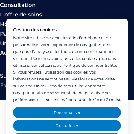
Consultation
L'offre de soins
Hospitalisation
Gestion des cookies
Paiement
Notre site utilise des cookies afin d'améliorer et de
Urgence
personnaliser votre expérience de navigation, ainsi
que pour l'analyse et les indicateurs concernant nos
Autres modes de prise en charge
visiteurs. Pour en savoir plus sur les cookies que nous
utilisons, consultez notre
Politique de confidentialité
.
Si vous refusez l'utilisation des cookies, vos
Suivez-nous
informations ne seront pas suivies lors de votre visite
Facebook
Twitter
Linkedin
YouTube
Instagram
sur ce site. Un seul cookie sera utilisé dans votre
navigateur afin de se souvenir de ne pas suivre vos
préférences (il sera conservé pour une durée de 6 mois).
Mentions légales
Personnaliser
Politique de confidentialité
Tout refuser
Accessibilité : partiellement accessible