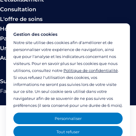
Consultation
L'offre de soins
Hospitalisation
Gestion des cookies
Paiement
Notre site utilise des cookies afin d'améliorer et de
Urgence
personnaliser votre expérience de navigation, ainsi
que pour l'analyse et les indicateurs concernant nos
Autres modes de prise en charge
visiteurs. Pour en savoir plus sur les cookies que nous
utilisons, consultez notre
Politique de confidentialité
.
Si vous refusez l'utilisation des cookies, vos
Suivez-nous
informations ne seront pas suivies lors de votre visite
Facebook
Twitter
Linkedin
YouTube
Instagram
sur ce site. Un seul cookie sera utilisé dans votre
navigateur afin de se souvenir de ne pas suivre vos
préférences (il sera conservé pour une durée de 6 mois).
Mentions légales
Personnaliser
Politique de confidentialité
Tout refuser