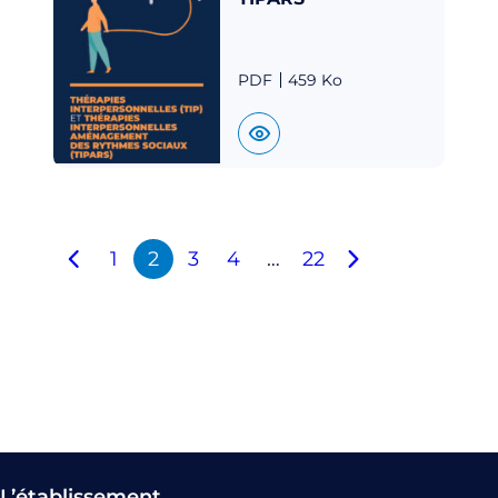
PDF
459 Ko
1
2
3
4
…
22
L’établissement