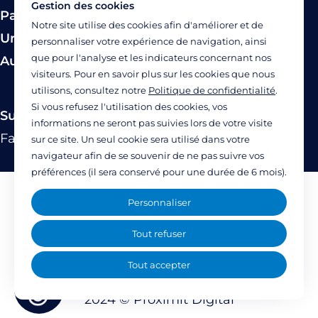
Gestion des cookies
Paiement
Notre site utilise des cookies afin d'améliorer et de
Urgence
personnaliser votre expérience de navigation, ainsi
que pour l'analyse et les indicateurs concernant nos
Autres modes de prise en charge
visiteurs. Pour en savoir plus sur les cookies que nous
utilisons, consultez notre
Politique de confidentialité
.
Si vous refusez l'utilisation des cookies, vos
Suivez-nous
informations ne seront pas suivies lors de votre visite
Facebook
Twitter
Linkedin
YouTube
Instagram
sur ce site. Un seul cookie sera utilisé dans votre
navigateur afin de se souvenir de ne pas suivre vos
préférences (il sera conservé pour une durée de 6 mois).
Mentions légales
Personnaliser
Politique de confidentialité
Tout refuser
Accessibilité : partiellement accessible
Tout accepter
(77%)
2024 ©
Proximit Digital