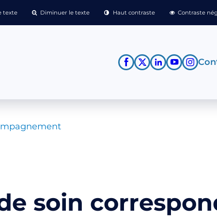
 texte
Diminuer le texte
Haut contraste
Contraste nég
Cont
ompagnement
 de soin correspo