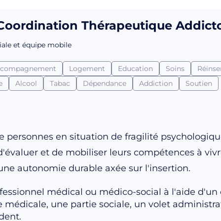
oordination Thérapeutique Addicto
iale et équipe mobile
ccompagnement
Logement
Education
Soins
Réinse
e
Alcool
Tabac
Dépendance
Addiction
Soutien
de personnes en situation de fragilité psychologiqu
 d'évaluer et de mobiliser leurs compétences à vi
ne autonomie durable axée sur l'insertion.
ofessionnel médical ou médico-social à l'aide d'un
dicale, une partie sociale, un volet administrati
dent.