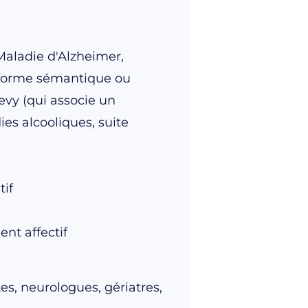
Maladie d'Alzheimer,
(forme sémantique ou
vy (qui associe un
s alcooliques, suite
tif
nt affectif
s, neurologues, gériatres,