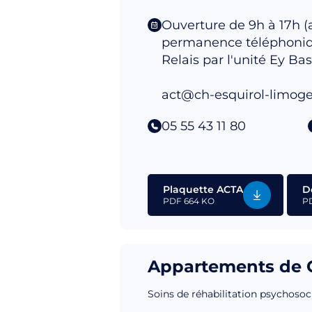
Ouverture de 9h à 17h (
permanence téléphonique
Relais par l'unité Ey Bas
act@ch-esquirol-limoges
05 55 43 11 80
Plaquette ACTA
D
PDF
664 KO
P
Appartements de C
Soins de réhabilitation psychosoc