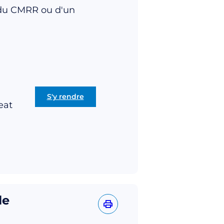
t du CMRR ou d'un
S'y rendre
eat
le