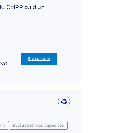
t du CMRR ou d'un
S'y rendre
eat
nt
Evaluation des capacités