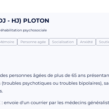
HDJ - HJ) PLOTON
 réhabilitation psychosociale
Mémoire
Personne agée
Socialisation
Anxiété
Souti
le des personnes âgées de plus de 65 ans présenta
(troubles psychotiques ou troubles bipolaires), san
s.
envoie d'un courrier par les médecins généralist