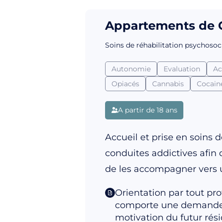
Appartements de C
Soins de réhabilitation psychosoc
Autonomie
Evaluation
A
Opiacés
Cannabis
Cocain
A partir de 18 ans
Accueil et prise en soins 
conduites addictives afin
de les accompagner vers u
Orientation par tout pr
comporte une demande mé
motivation du futur rési