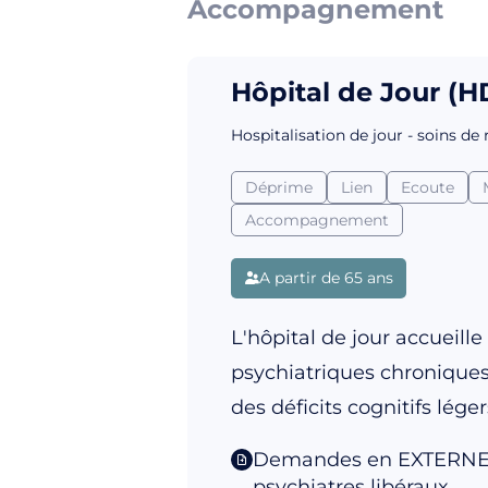
Accompagnement
Hôpital de Jour (
Hospitalisation de jour - soins de
Déprime
Lien
Ecoute
Accompagnement
A partir de 65 ans
L'hôpital de jour accueil
psychiatriques chroniques 
des déficits cognitifs léger
Demandes en EXTERNE : 
psychiatres libéraux.