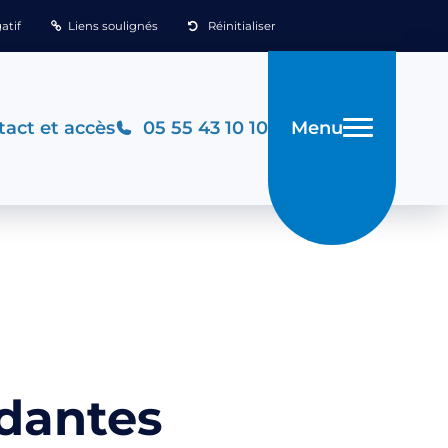
atif
Liens soulignés
Réinitialiser
Menu
act et accès
05 55 43 10 10
ndantes