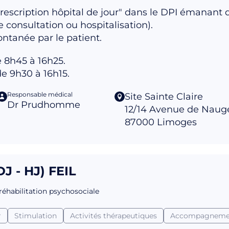
rescription hôpital de jour" dans le DPI émanan
 consultation ou hospitalisation).
ntanée par le patient.
 8h45 à 16h25.
e 9h30 à 16h15.
Responsable médical
Site Sainte Claire
Dr Prudhomme
12/14 Avenue de Naug
87000
Limoges
J - HJ) FEIL
 réhabilitation psychosociale
r
Stimulation
Activités thérapeutiques
Accompagneme