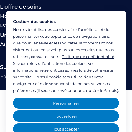
L'offre de soins
Hospitalisation
Gestion des cookies
Paiement
Notre site utilise des cookies afin d'améliorer et de
Urgence
personnaliser votre expérience de navigation, ainsi
que pour l'analyse et les indicateurs concernant nos
Autres modes de prise en charge
visiteurs. Pour en savoir plus sur les cookies que nous
utilisons, consultez notre
Politique de confidentialité
.
Si vous refusez l'utilisation des cookies, vos
Suivez-nous
informations ne seront pas suivies lors de votre visite
Facebook
Twitter
Linkedin
YouTube
Instagram
sur ce site. Un seul cookie sera utilisé dans votre
navigateur afin de se souvenir de ne pas suivre vos
préférences (il sera conservé pour une durée de 6 mois).
Mentions légales
Personnaliser
Politique de confidentialité
Tout refuser
Accessibilité : partiellement accessible
Tout accepter
(77%)