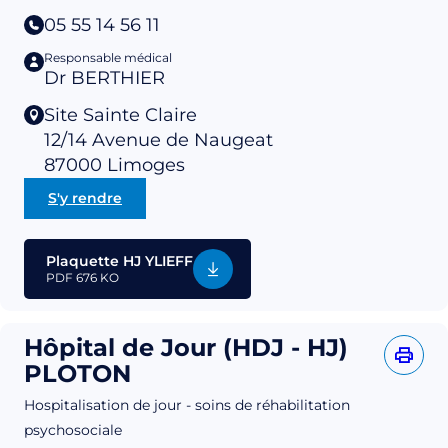
05 55 14 56 11
Responsable médical
Dr BERTHIER
Site Sainte Claire
12/14 Avenue de Naugeat
87000
Limoges
S'y rendre
Plaquette HJ YLIEFF
PDF
676 KO
Hôpital de Jour (HDJ - HJ)
PLOTON
Hospitalisation de jour - soins de réhabilitation
psychosociale