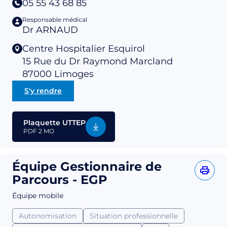
05 55 43 68 85
Responsable médical
Dr ARNAUD
Centre Hospitalier Esquirol
15 Rue du Dr Raymond Marcland
87000
Limoges
S'y rendre
Plaquette UTTEP
PDF
2 MO
Équipe Gestionnaire de
Parcours - EGP
Équipe mobile
Autonomisation
Situation professionnelle