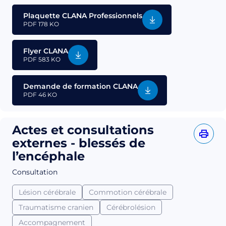
Plaquette CLANA Professionnels
PDF
178 KO
Flyer CLANA
PDF
583 KO
Demande de formation CLANA
PDF
46 KO
Actes et consultations
externes - blessés de
l’encéphale
Consultation
Lésion cérébrale
Commotion cérébrale
Traumatisme cranien
Cérébrolésion
Accompagnement