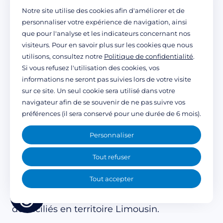
• Une évaluation globale de la situation
Notre site utilise des cookies afin d'améliorer et de
professionnelle
personnaliser votre expérience de navigation, ainsi
• Un accompagnement dans un projet
que pour l'analyse et les indicateurs concernant nos
visiteurs. Pour en savoir plus sur les cookies que nous
professionnel défini en lien avec le
utilisons, consultez notre
Politique de confidentialité
.
bénéficiaire et le médecin référent des
Si vous refusez l'utilisation des cookies, vos
informations ne seront pas suivies lors de votre visite
consultations du Pôle des Blessés de
sur ce site. Un seul cookie sera utilisé dans votre
l’Encéphale
navigateur afin de se souvenir de ne pas suivre vos
• Un accompagnement à un projet de
préférences (il sera conservé pour une durée de 6 mois).
formation professionnelle
Personnaliser
• Un suivi au long cours de l’insertion
Tout refuser
professionnelle
L’UMRpro est à destination d’adultes
Tout accepter
victimes de lésion cérébrale acquise
domiciliés en territoire Limousin.