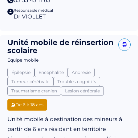
05 55 43 11 85
Responsable médical
Dr VIOLLET
Unité mobile de réinsertion
scolaire
Équipe mobile
Épilepsie
Encéphalite
Anorexie
Tumeur cérébrale
Troubles cognitifs
Traumatisme cranien
Lésion cérébrale
De 6 à 18 ans
Unité mobile à destination des mineurs à
partir de 6 ans résidant en territoire