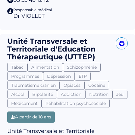
Responsable médical
Dr VIOLLET
Unité Transversale et
Territoriale d'Education
Thérapeutique (UTTEP)
Tabac
Alimentation
Schizophrénie
Programmes
Dépression
ETP
Traumatisme cranien
Opiacés
Cocaine
Alcool
Bipolarité
Addiction
Nutrition
Jeu
Médicament
Réhabilitation psychosociale
A partir de 18 ans
Unité Transversale et Territoriale