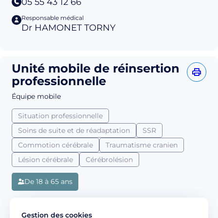
05 55 43 12 66
Responsable médical
Dr HAMONET TORNY
Unité mobile de réinsertion
professionnelle
Équipe mobile
Situation professionnelle
Soins de suite et de réadaptation
SSR
Commotion cérébrale
Traumatisme cranien
Lésion cérébrale
Cérébrolésion
De 18 à 65 ans
L’UMRpro propose :
Gestion des cookies