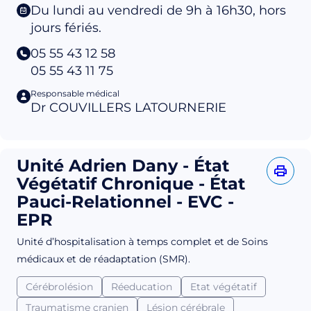
Du lundi au vendredi de 9h à 16h30, hors
jours fériés.
05 55 43 12 58
05 55 43 11 75
Responsable médical
Dr COUVILLERS LATOURNERIE
Unité Adrien Dany - État
Végétatif Chronique - État
Pauci-Relationnel - EVC -
EPR
Unité d’hospitalisation à temps complet et de Soins
médicaux et de réadaptation (SMR).
Cérébrolésion
Réeducation
Etat végétatif
Traumatisme cranien
Lésion cérébrale