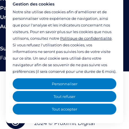
Gestion des cookies
Paiement
Notre site utilise des cookies afin d'améliorer et de
Urgence
personnaliser votre expérience de navigation, ainsi
que pour l'analyse et les indicateurs concernant nos
Autres modes de prise en charge
visiteurs. Pour en savoir plus sur les cookies que nous
utilisons, consultez notre
Politique de confidentialité
.
Si vous refusez l'utilisation des cookies, vos
Suivez-nous
informations ne seront pas suivies lors de votre visite
Facebook
Twitter
Linkedin
YouTube
Instagram
sur ce site. Un seul cookie sera utilisé dans votre
navigateur afin de se souvenir de ne pas suivre vos
préférences (il sera conservé pour une durée de 6 mois).
Mentions légales
Personnaliser
Politique de confidentialité
Tout refuser
Accessibilité : partiellement accessible
Tout accepter
(77%)
2024 ©
Proximit Digital