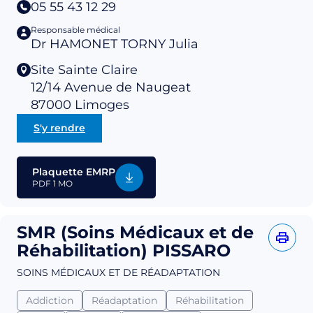
05 55 43 12 29
Responsable médical
Dr HAMONET TORNY Julia
Site Sainte Claire
12/14 Avenue de Naugeat
87000
Limoges
S'y rendre
Plaquette EMRP
PDF
1 MO
SMR (Soins Médicaux et de
Réhabilitation) PISSARO
SOINS MÉDICAUX ET DE RÉADAPTATION
Addiction
Réadaptation
Réhabilitation