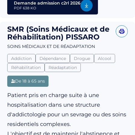
Demande admission c2rl 2026
PDF
638 KO
SMR (Soins Médicaux et de
Réhabilitation) PISSARO
SOINS MÉDICAUX ET DE RÉADAPTATION
Addiction
Dépendance
Drogue
Alcool
Réhabilitation
Réadaptation
De 18 à 65 ans
Patient pris en charge suite à une
hospitalisation dans une structure
d'addictologie pour un sevrage ou des soins
residentiels complexes.
L'objectif est de maintenir l'abstinence et