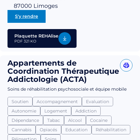
87000
Limoges
S'y rendre
Plaquette REHAlise
PDF
321 KO
Appartements de
Coordination Thérapeutique
Addictologie (ACTA)
Soins de réhabilitation psychosociale et équipe mobile
Soutien
Accompagnement
Evaluation
Autonomie
Logement
Addiction
Dépendance
Tabac
Alcool
Cocaine
Cannabis
Opiacés
Education
Réhabilitation
Réinsertion
Soins