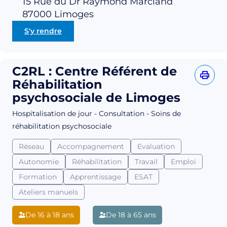
15 Rue du Dr Raymond Marcland
87000
Limoges
S'y rendre
C2RL : Centre Référent de
Réhabilitation
psychosociale de Limoges
Hospitalisation de jour - Consultation - Soins de
réhabilitation psychosociale
Réseau
Accompagnement
Evaluation
Autonomie
Réhabilitation
Travail
Emploi
Formation
Apprentissage
ESAT
Ateliers manuels
De 16 à 18 ans
De 18 à 65 ans