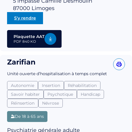
5 impasse Camille Desmoulin
87000
Limoges
S'y rendre
Plaquette AAT
PDF
840 KO
Zarifian
Unité ouverte d’hospitalisation à temps complet
Autonomie
Insertion
Réhabilitation
Savoir habiter
Psychotique
Handicap
Réinsertion
Névrose
De 18 à 65 ans
Psychiatrie générale adulte