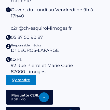
d'attente.
Ouvert du Lundi au Vendredi de 9h à
17h40
c2rl@ch-esquirol-limoges.fr
05 87 50 90 87
Responsable médical
Dr LEGROS-LAFARGE
C2RL
92 Rue Pierre et Marie Curie
87000
Limoges
S'y rendre
Plaquette C2RL
PDF
1 MO