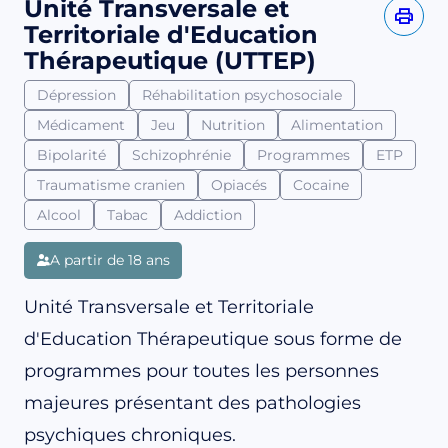
Unité Transversale et
Territoriale d'Education
Thérapeutique (UTTEP)
Dépression
Réhabilitation psychosociale
Médicament
Jeu
Nutrition
Alimentation
Bipolarité
Schizophrénie
Programmes
ETP
Traumatisme cranien
Opiacés
Cocaine
Alcool
Tabac
Addiction
A partir de 18 ans
Unité Transversale et Territoriale
d'Education Thérapeutique sous forme de
programmes pour toutes les personnes
majeures présentant des pathologies
psychiques chroniques.