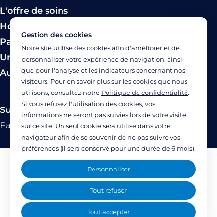
L'offre de soins
Hospitalisation
Gestion des cookies
Paiement
Notre site utilise des cookies afin d'améliorer et de
Urgence
personnaliser votre expérience de navigation, ainsi
que pour l'analyse et les indicateurs concernant nos
Autres modes de prise en charge
visiteurs. Pour en savoir plus sur les cookies que nous
utilisons, consultez notre
Politique de confidentialité
.
Si vous refusez l'utilisation des cookies, vos
Suivez-nous
informations ne seront pas suivies lors de votre visite
Facebook
Twitter
Linkedin
YouTube
Instagram
sur ce site. Un seul cookie sera utilisé dans votre
navigateur afin de se souvenir de ne pas suivre vos
préférences (il sera conservé pour une durée de 6 mois).
Mentions légales
Personnaliser
Politique de confidentialité
Tout refuser
Accessibilité : partiellement accessible
Tout accepter
(77%)