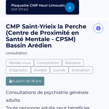
Plaquette CMP Haut Limousin
PDF
217 KO
CMP Saint-Yrieix la Perche
(Centre de Proximité en
Santé Mentale - CPSM)
Bassin Arédien
consultation
Rendez-vous
Consultation
Bipolaire
Diagnostic
Anxiété
Suicide
Evaluation
A partir de 18 ans
Consultations de psychiatrie générale
adulte.
Toute personne adulte peut bénéficier