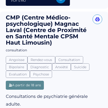
PDF
5 MO
CMP (Centre Médico-
psychologique) Magnac
Laval (Centre de Proximité
en Santé Mentale CPSM
Haut Limousin)
consultation
Angoisse
Rendez-vous
Consultation
Bipolaire
Diagnostic
Anxiété
Suicide
Evaluation
Psychose
A partir de 18 ans
Consultations de psychiatrie générale
adulte.