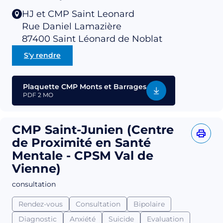
HJ et CMP Saint Leonard
Rue Daniel Lamazière
87400
Saint Léonard de Noblat
S'y rendre
Plaquette CMP Monts et Barrages
PDF
2 MO
CMP Saint-Junien (Centre
de Proximité en Santé
Mentale - CPSM Val de
Vienne)
consultation
Rendez-vous
Consultation
Bipolaire
Diagnostic
Anxiété
Suicide
Evaluation