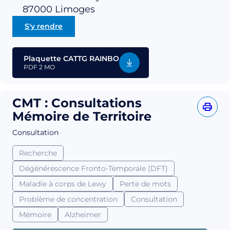
87000
Limoges
S'y rendre
Plaquette CATTG RAINBO
PDF
2 MO
CMT : Consultations
Mémoire de Territoire
Consultation
Recherche
Dégénérescence Fronto-Temporale (DFT)
Maladie à corps de Lewy
Perte de mots
Problème de concentration
Consultation
Mémoire
Alzheimer