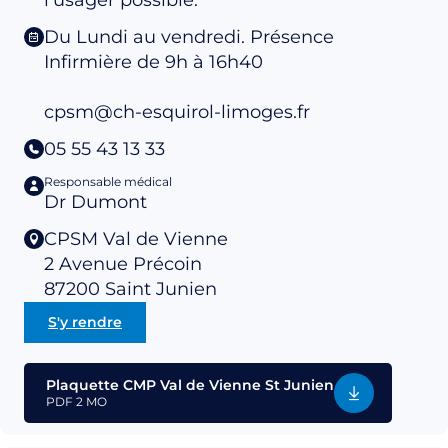
Du Lundi au vendredi. Présence
Infirmière de 9h à 16h40
cpsm@ch-esquirol-limoges.fr
05 55 43 13 33
Responsable médical
Dr Dumont
CPSM Val de Vienne
2 Avenue Précoin
87200
Saint Junien
S'y rendre
Plaquette CMP Val de Vienne St Junien
PDF
2 MO