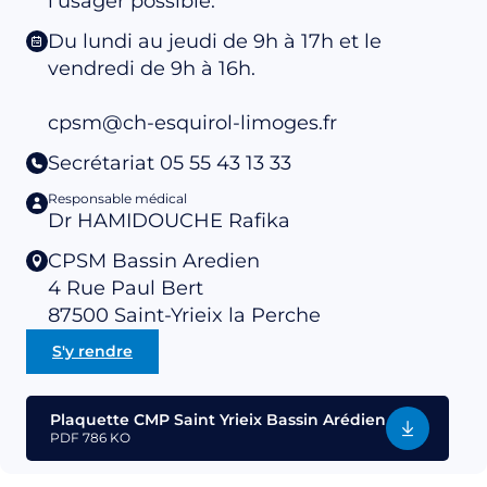
l'usager possible.
Du lundi au jeudi de 9h à 17h et le
vendredi de 9h à 16h.
cpsm@ch-esquirol-limoges.fr
Secrétariat 05 55 43 13 33
Responsable médical
Dr HAMIDOUCHE Rafika
CPSM Bassin Aredien
4 Rue Paul Bert
87500
Saint-Yrieix la Perche
S'y rendre
Plaquette CMP Saint Yrieix Bassin Arédien
PDF
786 KO