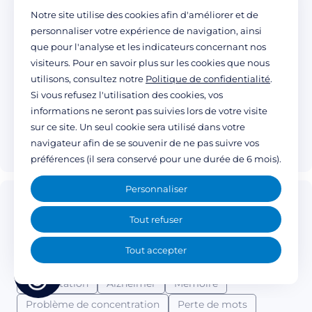
Dr Jouppe
Notre site utilise des cookies afin d'améliorer et de
personnaliser votre expérience de navigation, ainsi
Site Bellevue
que pour l'analyse et les indicateurs concernant nos
39 rue Jean-Baptiste Ruchaud
visiteurs. Pour en savoir plus sur les cookies que nous
87000
Limoges
utilisons, consultez notre
Politique de confidentialité
.
S'y rendre
Si vous refusez l'utilisation des cookies, vos
informations ne seront pas suivies lors de votre visite
sur ce site. Un seul cookie sera utilisé dans votre
Plaquette ITARD
navigateur afin de se souvenir de ne pas suivre vos
PDF
1 MO
préférences (il sera conservé pour une durée de 6 mois).
Personnaliser
CMRR : Centre Mémoire de
Ressources et de Recherche
Tout refuser
du Limousin
Tout accepter
consultation
Consultation
Alzheimer
Mémoire
Problème de concentration
Perte de mots