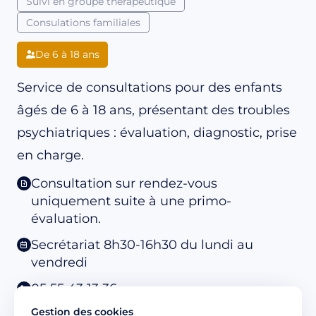
Suivi en groupe thérapeutique
Consulations familiales
De 6 à 18 ans
Service de consultations pour des enfants
âgés de 6 à 18 ans, présentant des troubles
psychiatriques : évaluation, diagnostic, prise
en charge.
Consultation sur rendez-vous
uniquement suite à une primo-
évaluation.
Secrétariat 8h30-16h30 du lundi au
vendredi
05 55 43 13 36
Gestion des cookies
Responsable médical