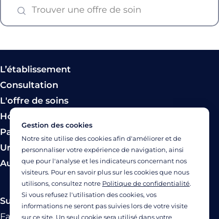
L’établissement
Consultation
L'offre de soins
Hospitalisation
Gestion des cookies
Paiement
Notre site utilise des cookies afin d'améliorer et de
Urgence
personnaliser votre expérience de navigation, ainsi
que pour l'analyse et les indicateurs concernant nos
Autres modes de prise en charge
visiteurs. Pour en savoir plus sur les cookies que nous
utilisons, consultez notre
Politique de confidentialité
.
Si vous refusez l'utilisation des cookies, vos
Suivez-nous
informations ne seront pas suivies lors de votre visite
Facebook
Twitter
Linkedin
YouTube
Instagram
sur ce site. Un seul cookie sera utilisé dans votre