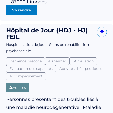
87000
Limoges
S'y rendre
Hôpital de Jour (HDJ - HJ)
FEIL
Hospitalisation de jour - Soins de réhabilitation
psychosociale
Démence précoce
Alzheimer
Stimulation
Evaluation des capacités
Activités thérapeutiques
Accompagnement
Adultes
Personnes présentant des troubles liés à
une maladie neurodégénérative : Maladie