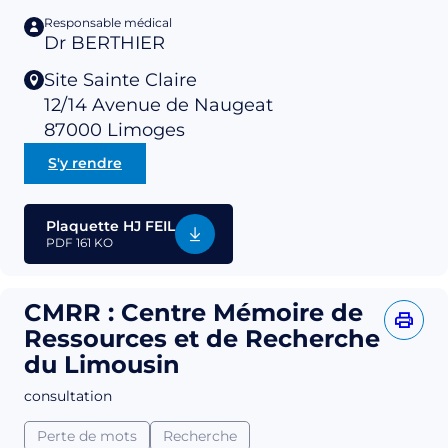
Responsable médical
Dr BERTHIER
Site Sainte Claire
12/14 Avenue de Naugeat
87000
Limoges
S'y rendre
Plaquette HJ FEIL
PDF
161 KO
CMRR : Centre Mémoire de
Ressources et de Recherche
du Limousin
consultation
Perte de mots
Recherche