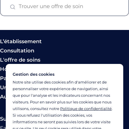
L’établissement
Consultation
L'offre de soins
Hospitalisation
Gestion des cookies
Paiement
Notre site utilise des cookies afin d'améliorer et de
Urgence
personnaliser votre expérience de navigation, ainsi
que pour l'analyse et les indicateurs concernant nos
Autres modes de prise en charge
visiteurs. Pour en savoir plus sur les cookies que nous
utilisons, consultez notre
Politique de confidentialité
.
Si vous refusez l'utilisation des cookies, vos
Suivez-nous
informations ne seront pas suivies lors de votre visite
Facebook
Twitter
Linkedin
YouTube
Instagram
sur ce site. Un seul cookie sera utilisé dans votre