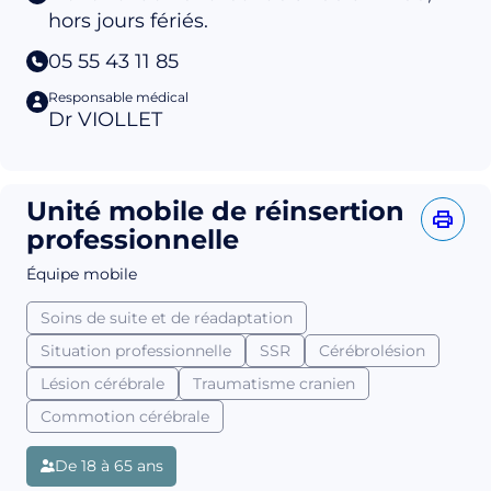
hors jours fériés.
05 55 43 11 85
Responsable médical
Dr VIOLLET
Unité mobile de réinsertion
professionnelle
Équipe mobile
Soins de suite et de réadaptation
Situation professionnelle
SSR
Cérébrolésion
Lésion cérébrale
Traumatisme cranien
Commotion cérébrale
De 18 à 65 ans