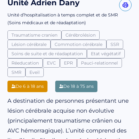
Unité Adrien Dany
Unité d’hospitalisation à temps complet et de SMR
(Soins médicaux et de réadaptation)
Traumatisme cranien
Cérébrolésion
Lésion cérébrale
Commotion cérébrale
SSR
Soins de suite et de réadaptation
Etat végétatif
Réeducation
EVC
EPR
Pauci-relationnel
SMR
Eveil
De 6 à 18 ans
De 18 à 75 ans
A destination de personnes présentant une
lésion cérébrale acquise non évolutive
(principalement traumatisme crânien ou
AVC hémorragique). L’unité comprend des