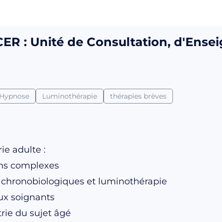
R : Unité de Consultation, d'Ense
Hypnose
Luminothérapie
thérapies brèves
ie adulte :
ons complexes
 chronobiologiques et luminothérapie
ux soignants
rie du sujet âgé