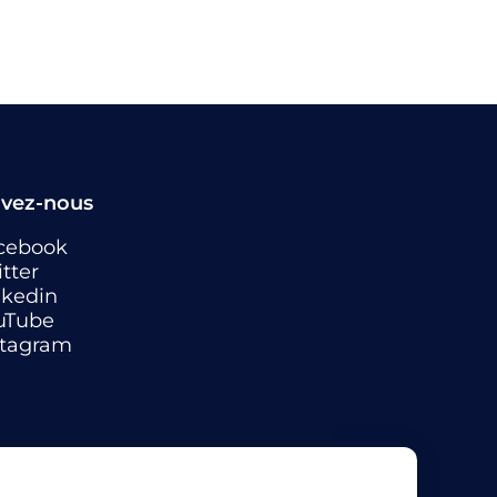
ivez-nous
cebook
tter
nkedin
uTube
stagram