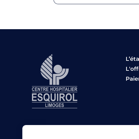
L’ét
L'of
Pai