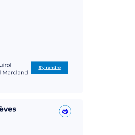
uirol
S'y rendre
d Marcland
rèves