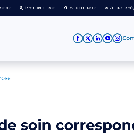
 texte
Diminuer le texte
Haut contraste
Contraste nég
Cont
nose
 de soin correspo