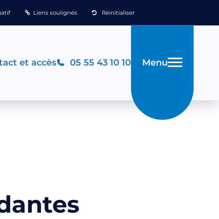
atif
Liens soulignés
Réinitialiser
Menu
act et accès
05 55 43 10 10
ndantes