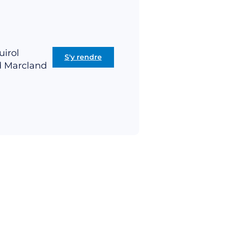
uirol
S'y rendre
d Marcland