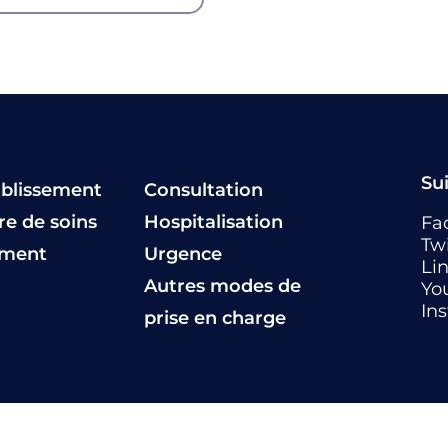
Su
ablissement
Consultation
fre de soins
Hospitalisation
Fa
Twi
ement
Urgence
Li
Autres modes de
Yo
In
prise en charge