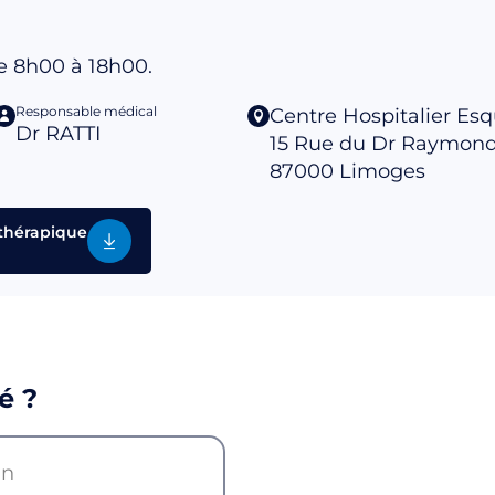
e 8h00 à 18h00.
Responsable médical
Centre Hospitalier Esq
Dr RATTI
15 Rue du Dr Raymon
87000
Limoges
thérapique
é ?