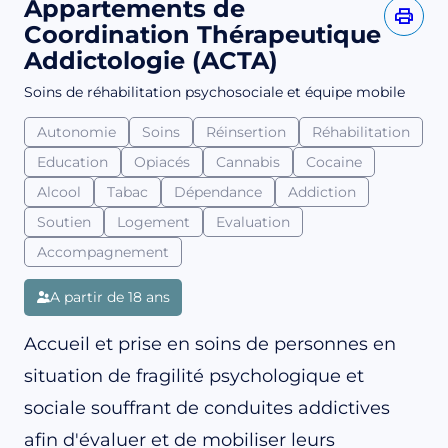
Appartements de
Coordination Thérapeutique
Addictologie (ACTA)
Soins de réhabilitation psychosociale et équipe mobile
Autonomie
Soins
Réinsertion
Réhabilitation
Education
Opiacés
Cannabis
Cocaine
Alcool
Tabac
Dépendance
Addiction
Soutien
Logement
Evaluation
Accompagnement
A partir de 18 ans
Accueil et prise en soins de personnes en
situation de fragilité psychologique et
sociale souffrant de conduites addictives
afin d'évaluer et de mobiliser leurs